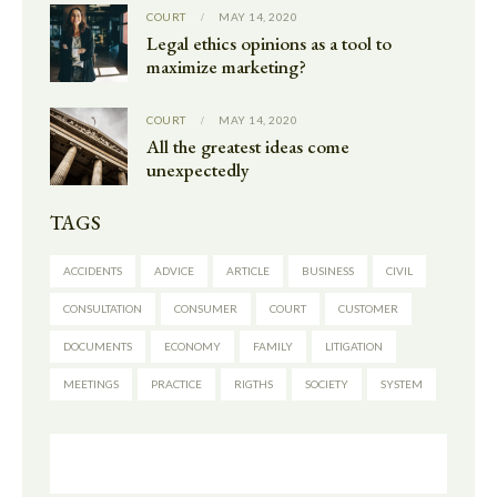
COURT
MAY 14, 2020
Legal ethics opinions as a tool to
maximize marketing?
COURT
MAY 14, 2020
All the greatest ideas come
unexpectedly
TAGS
ACCIDENTS
ADVICE
ARTICLE
BUSINESS
CIVIL
CONSULTATION
CONSUMER
COURT
CUSTOMER
DOCUMENTS
ECONOMY
FAMILY
LITIGATION
MEETINGS
PRACTICE
RIGTHS
SOCIETY
SYSTEM